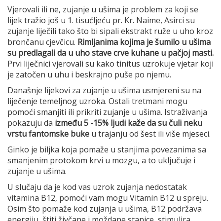
Vjerovali ili ne, zujanje u ušima je problem za koji se
lijek tražio još u 1. tisućljeću pr. Kr. Naime, Asirci su
zujanje liječili tako što bi sipali ekstrakt ruže u uho kroz
brončanu cjevčicu.
Rimljanima kojima je šumilo u ušima
su predlagali da u uho stave crve kuhane u pačjoj masti.
Prvi liječnici vjerovali su kako tinitus uzrokuje vjetar koji
je zatočen u uhu i beskrajno puše po njemu.
Današnje lijekovi za zujanje u ušima usmjereni su na
liječenje temeljnog uzroka. Ostali tretmani mogu
pomoći smanjiti ili prikriti zujanje u ušima. Istraživanja
pokazuju da
između 5 -15% ljudi kaže da su čuli neku
vrstu fantomske buke
u trajanju od šest ili više mjeseci.
Ginko je biljka koja pomaže u stanjima povezanima sa
smanjenim protokom krvi u mozgu, a to uključuje i
zujanje u ušima.
U slučaju da je kod vas uzrok zujanja nedostatak
vitamina B12, pomoći vam mogu Vitamin B12 u spreju.
Osim što pomaže kod zujanja u ušima, B12 podržava
energiju, štiti živčane i moždane stanice, stimulira