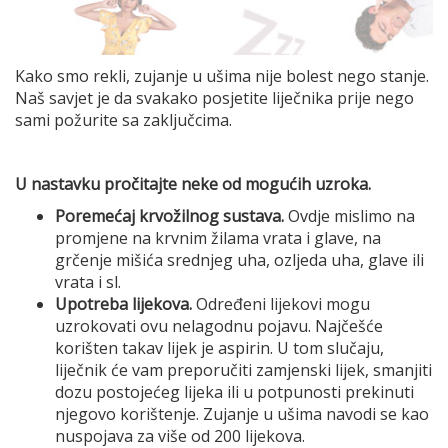
Kako smo rekli, zujanje u ušima nije bolest nego stanje.
Naš savjet je da svakako posjetite liječnika prije nego
sami požurite sa zaključcima.
U nastavku pročitajte neke od mogućih uzroka.
Poremećaj krvožilnog sustava.
Ovdje mislimo na
promjene na krvnim žilama vrata i glave, na
grčenje mišića srednjeg uha, ozljeda uha, glave ili
vrata i sl.
Upotreba lijekova.
Određeni lijekovi mogu
uzrokovati ovu nelagodnu pojavu. Najčešće
korišten takav lijek je aspirin. U tom slučaju,
liječnik će vam preporučiti zamjenski lijek, smanjiti
dozu postojećeg lijeka ili u potpunosti prekinuti
njegovo korištenje. Zujanje u ušima navodi se kao
nuspojava za više od 200 lijekova.