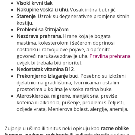
Visoki krvni tlak.
Nakupine voska u uhu.
Vosak iritira bubnjić.
Starenje
. Uzrok su degenerativne promjene sitnih
kostiju.
Problemi sa štitnjačom.
Nezdrava prehrana.
Hrane koja je bogata
mastima, kolesterolom i šećerom doprinosi
nastanku i razvoju ove pojave, a općenito
govoreći narušava zdravlje uha.
Pravilna prehrana
uvijek bi trebala biti prioritet.
Nedostatak vitamina B12.
Prekomjerno izlaganje buci.
Posebno su izloženi
djelatnici na gradilištima, tvornicama i ostalim
prostorima u kojima je visoka razina buke.
Ateroskleroza, migrene, manjak sna
, previše
kofeina ili alkohola, pušenje, problemi s čeljusti,
ozljede vrata, Menierova bolest, alergije, anemija.
Zujanje u ušima ili tinitus neki opisuju kao
razne oblike