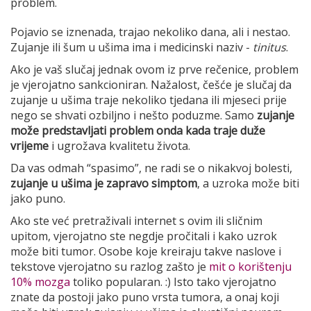
problem.
Pojavio se iznenada, trajao nekoliko dana, ali i nestao.
Zujanje ili šum u ušima ima i medicinski naziv -
tinitus
.
Ako je vaš slučaj jednak ovom iz prve rečenice, problem
je vjerojatno sankcioniran. Nažalost, češće je slučaj da
zujanje u ušima traje nekoliko tjedana ili mjeseci prije
nego se shvati ozbiljno i nešto poduzme. Samo
zujanje
može predstavljati problem onda kada traje duže
vrijeme
i ugrožava kvalitetu života.
Da vas odmah “spasimo”, ne radi se o nikakvoj bolesti,
zujanje u ušima je zapravo simptom
, a uzroka može biti
jako puno.
Ako ste već pretraživali internet s ovim ili sličnim
upitom, vjerojatno ste negdje pročitali i kako uzrok
može biti tumor. Osobe koje kreiraju takve naslove i
tekstove vjerojatno su razlog zašto je
mit o korištenju
10% mozga
toliko popularan. :) Isto tako vjerojatno
znate da postoji jako puno vrsta tumora, a onaj koji