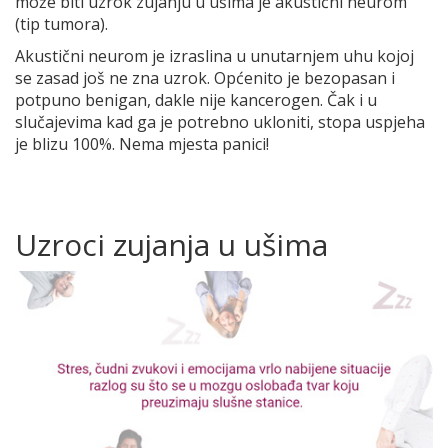
može biti uzrok zujanju u ušima je akustični neurom
(tip tumora).
Akustični neurom je izraslina u unutarnjem uhu kojoj
se zasad još ne zna uzrok. Općenito je bezopasan i
potpuno benigan, dakle nije kancerogen. Čak i u
slučajevima kad ga je potrebno ukloniti, stopa uspjeha
je blizu 100%. Nema mjesta panici!
Uzroci zujanja u ušima