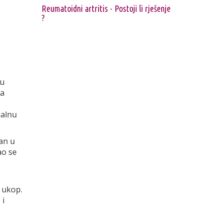
Reumatoidni artritis - Postoji li rješenje
?
 u
za
ualnu
an u
ao se
 ukop.
 i