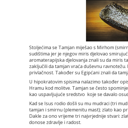
Stoljećima se Tamjan miješao s Mirhom (smirn
sudištima jer je njegov miris djelovao smirujuće
aromaterapijska djelovanja znali su da miris t
zaključili da tamjan vraća duševnu ravnotežu.
privlačnost. Također su Egipćani znali da tamja
U hipokratovim spisima nalazimo također opis 
Hramu kod molitve. Tamjan se često spominje 
kao uspavljujuće sredstvo koje se davalo osu
Kad se Isus rodio došli su mu mudraci (tri mudra
tamjan i smirnu (plemenitu mast); zlato kao 
Dakle za ono vrijeme tri najvrjednije stvari: zla
donose zdravlje i radost.