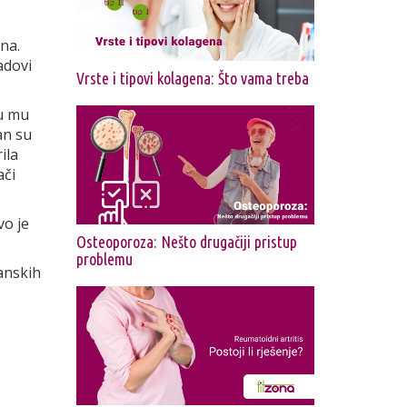
na.
adovi
Vrste i tipovi kolagena: Što vama treba
su mu
an su
ila
ači
vo je
Osteoporoza: Nešto drugačiji pristup
problemu
anskih