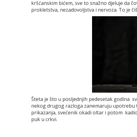
kršćanskim bićem, sve to snažno djeluje da čo
prokletstva, nezadovoljstva i nervoza. To je čiš
Šteta je što u posljednjih pedesetak godina sve
nekog drugog razloga zanemaruju upotrebu 
prikazanja, svećenik okadi oltar i potom kadi
puk u crkvi.