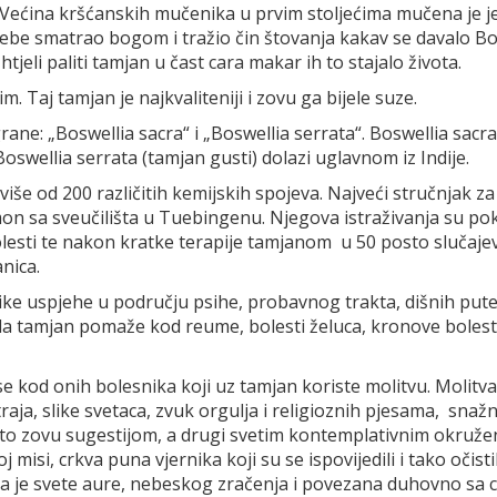
. Većina kršćanskih mučenika u prvim stoljećima mučena je j
je sebe smatrao bogom i tražio čin štovanja kakav se davalo B
jeli paliti tamjan u čast cara makar ih to stajalo života.
m. Taj tamjan je najkvaliteniji i zovu ga bijele suze.
grane: „Boswellia sacra“ i „Boswellia serrata“. Boswellia sacra
oswellia serrata (tamjan gusti) dolazi uglavnom iz Indije.
više od 200 različitih kemijskih spojeva. Najveći stručnjak za
n sa sveučilišta u Tuebingenu. Njegova istraživanja su po
lesti te nakon kratke terapije tamjanom u 50 posto slučaje
nica.
e uspjehe u području psihe, probavnog trakta, dišnih pute
da tamjan pomaže kod reume, bolesti želuca, kronove bolest
 kod onih bolesnika koji uz tamjan koriste molitvu. Molitva
raja, slike svetaca, zvuk orgulja i religioznih pjesama, snaž
eki to zovu sugestijom, a drugi svetim kontemplativnim okruže
 misi, crkva puna vjernika koji su se ispovijedili i tako očisti
a je svete aure, nebeskog zračenja i povezana duhovno sa c