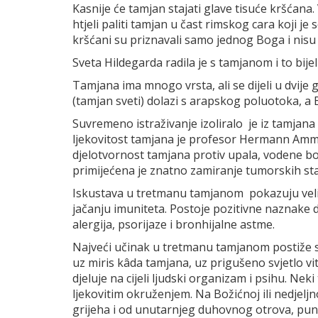
Kasnije će tamjan stajati glave tisuće kršćana
htjeli paliti tamjan u čast rimskog cara koji 
kršćani su priznavali samo jednog Boga i nisu ht
Sveta Hildegarda radila je s tamjanom i to bijeli
Tamjana ima mnogo vrsta, ali se dijeli u dvije 
(tamjan sveti) dolazi s arapskog poluotoka, a B
Suvremeno istraživanje izoliralo je iz tamjana 
ljekovitost tamjana je profesor Hermann Ammo
djelotvornost tamjana protiv upala, vodene bo
primijećena je znatno zamiranje tumorskih sta
Iskustava u tretmanu tamjanom pokazuju velik
jačanju imuniteta. Postoje pozitivne naznake 
alergija, psorijaze i bronhijalne astme.
Najveći učinak u tretmanu tamjanom postiže se
uz miris kâda tamjana, uz prigušeno svjetlo vit
djeluje na cijeli ljudski organizam i psihu. N
ljekovitim okruženjem. Na Božićnoj ili nedjeljnoj
grijeha i od unutarnjeg duhovnog otrova, pun