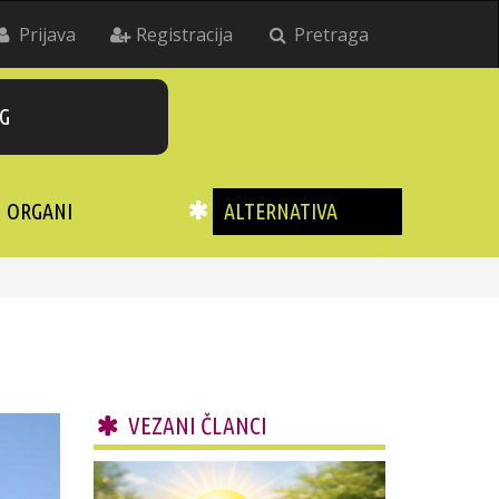
Prijava
Registracija
Pretraga
G
ORGANI
ALTERNATIVA
VEZANI ČLANCI