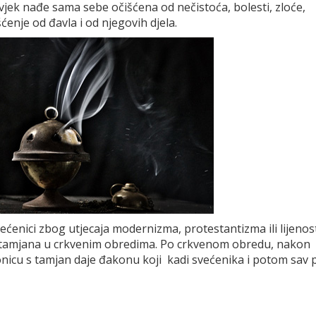
vjek nađe sama sebe očišćena od nečistoća, bolesti, zloće,
ćenje od đavla i od njegovih djela.
ćenici zbog utjecaja modernizma, protestantizma ili lijenosti
tamjana u crkvenim obredima. Po crkvenom obredu, nakon
onicu s tamjan daje đakonu koji kadi svećenika i potom sav p