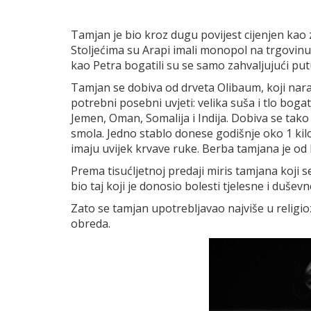
Tamjan je bio kroz dugu povijest cijenjen kao z
Stoljećima su Arapi imali monopol na trgovinu
kao Petra bogatili su se samo zahvaljujući pu
Tamjan se dobiva od drveta Olibaum, koji naras
potrebni posebni uvjeti: velika suša i tlo bo
Jemen, Oman, Somalija i Indija. Dobiva se tako
smola. Jedno stablo donese godišnje oko 1 kil
imaju uvijek krvave ruke. Berba tamjana je od 
Prema tisućljetnoj predaji miris tamjana koji 
bio taj koji je donosio bolesti tjelesne i dušev
Zato se tamjan upotrebljavao najviše u relig
obreda.