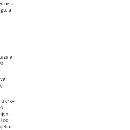
er nisu
ogu, a
kazala
va
va i
i,
 u crkvi
no
njem,
li od
ijelim