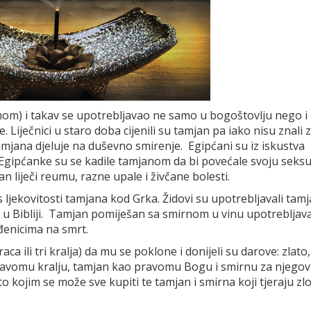
om) i takav se upotrebljavao ne samo u bogoštovlju nego i
. Liječnici u staro doba cijenili su tamjan pa iako nisu znali 
amjana djeluje na duševno smirenje. Egipćani su iz iskustva
 Egipćanke su se kadile tamjanom da bi povećale svoju seks
n liječi reumu, razne upale i živčane bolesti.
ljekovitosti tamjana kod Grka. Židovi su upotrebljavali tamj
u Bibliji. Tamjan pomiješan sa smirnom u vinu upotrebljav
đenicima na smrt.
ca ili tri kralja) da mu se poklone i donijeli su darove: zlato,
pravomu kralju, tamjan kao pravomu Bogu i smirnu za njegov
to kojim se može sve kupiti te tamjan i smirna koji tjeraju zlo