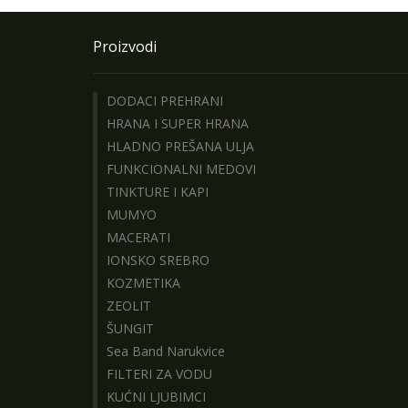
Proizvodi
DODACI PREHRANI
HRANA I SUPER HRANA
HLADNO PREŠANA ULJA
FUNKCIONALNI MEDOVI
TINKTURE I KAPI
MUMYO
MACERATI
IONSKO SREBRO
KOZMETIKA
ZEOLIT
ŠUNGIT
Sea Band Narukvice
FILTERI ZA VODU
KUĆNI LJUBIMCI