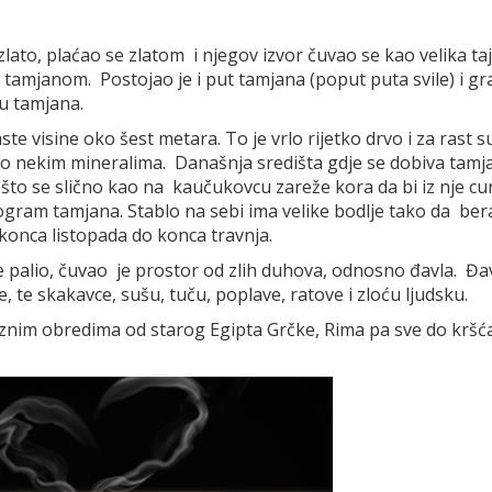
lato, plaćao se zlatom i njegov izvor čuvao se kao velika taj
 tamjanom. Postojao je i put tamjana (poput puta svile) i gr
tu tamjana.
te visine oko šest metara. To je vrlo rijetko drvo i za rast 
gato nekim mineralima. Današnja središta gdje se dobiva tamj
 što se slično kao na kaučukovcu zareže kora da bi iz nje cur
ogram tamjana. Stablo na sebi ima velike bodlje tako da ber
konca listopada do konca travnja.
se palio, čuvao je prostor od zlih duhova, odnosno đavla. Đa
ne, te skakavce, sušu, tuču, poplave, ratove i zloću ljudsku.
ioznim obredima od starog Egipta Grčke, Rima pa sve do kršć