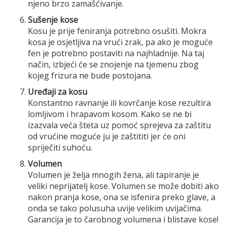
njeno brzo zamašćivanje.
Sušenje kose
Kosu je prije feniranja potrebno osušiti. Mokra
kosa je osjetljiva na vrući zrak, pa ako je moguće
fen je potrebno postaviti na najhladnije. Na taj
način, izbjeći će se znojenje na tjemenu zbog
kojeg frizura ne bude postojana.
Uređaji za kosu
Konstantno ravnanje ili kovrčanje kose rezultira
lomljivom i hrapavom kosom. Kako se ne bi
izazvala veća šteta uz pomoć sprejeva za zaštitu
od vrućine moguće ju je zaštititi jer će oni
spriječiti suhoću.
Volumen
Volumen je želja mnogih žena, ali tapiranje je
veliki neprijatelj kose. Volumen se može dobiti ako
nakon pranja kose, ona se isfenira preko glave, a
onda se tako polusuha uvije velikim uvijačima.
Garancija je to čarobnog volumena i blistave kose!