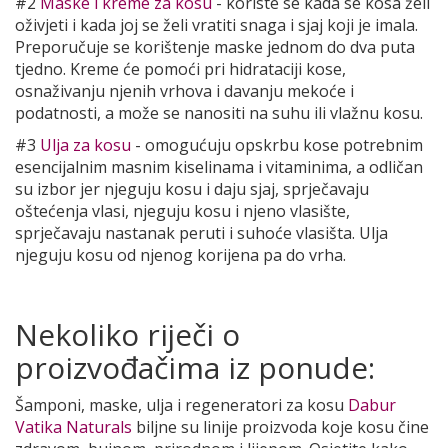
#2
Maske i kreme za kosu
- koriste se kada se kosa želi
oživjeti i kada joj se želi vratiti snaga i sjaj koji je imala.
Preporučuje se korištenje maske jednom do dva puta
tjedno. Kreme će pomoći pri hidrataciji kose,
osnaživanju njenih vrhova i davanju mekoće i
podatnosti, a može se nanositi na suhu ili vlažnu kosu.
#3
Ulja za kosu
- omogućuju opskrbu kose potrebnim
esencijalnim masnim kiselinama i vitaminima, a odličan
su izbor jer njeguju kosu i daju sjaj, sprječavaju
oštećenja vlasi, njeguju kosu i njeno vlasište,
sprječavaju nastanak peruti i suhoće vlasišta. Ulja
njeguju kosu od njenog korijena pa do vrha.
Nekoliko riječi o
proizvođačima iz ponude:
Šamponi, maske, ulja i regeneratori za kosu
Dabur
Vatika Naturals
biljne su linije proizvoda koje kosu čine