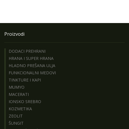
Proizvodi
DODACI PREHRANI
HRANA I SUPER HRANA
HLADNO PREŠANA ULJA
FUNKCIONALNI MEDOVI
TINKTURE I KAPI
MUMYO
MACERATI
IONSKO SREBRO
KOZMETIKA
ZEOLIT
ŠUNGIT