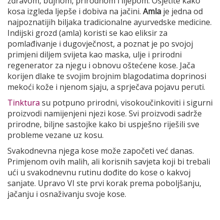
zdravom, bujnom, prirodnom i lijepom. Osjetite kako
kosa izgleda ljepše i dobiva na jačini.
Amla
je jedna od
najpoznatijih biljaka tradicionalne ayurvedske medicine.
Indijski grozd (amla) koristi se kao eliksir za
pomlađivanje i dugovječnost, a poznat je po svojoj
primjeni diljem svijeta kao maska, ulje i prirodni
regenerator za njegu i obnovu oštećene kose. Jača
korijen dlake te svojim brojnim blagodatima doprinosi
mekoći kože i njenom sjaju, a sprječava pojavu peruti.
Tinktura
su potpuno prirodni, visokoučinkoviti i sigurni
proizvodi namijenjeni njezi kose. Svi proizvodi sadrže
prirodne, biljne sastojke kako bi uspješno riješili sve
probleme vezane uz kosu.
Svakodnevna njega kose može započeti već danas.
Primjenom ovih malih, ali korisnih savjeta koji bi trebali
ući u svakodnevnu rutinu dođite do kose o kakvoj
sanjate. Upravo VI ste prvi korak prema poboljšanju,
jačanju i osnaživanju svoje kose.