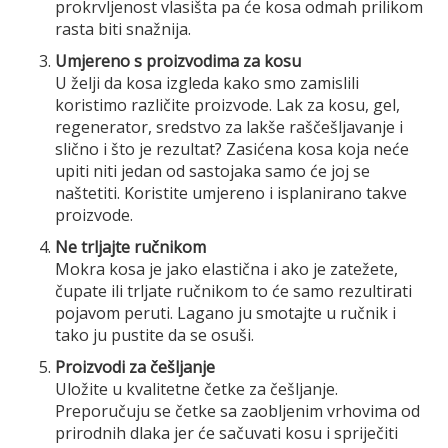
prokrvljenost vlasišta pa će kosa odmah prilikom
rasta biti snažnija.
Umjereno s proizvodima za kosu
U želji da kosa izgleda kako smo zamislili
koristimo različite proizvode. Lak za kosu, gel,
regenerator, sredstvo za lakše raščešljavanje i
slično i što je rezultat? Zasićena kosa koja neće
upiti niti jedan od sastojaka samo će joj se
naštetiti. Koristite umjereno i isplanirano takve
proizvode.
Ne trljajte ručnikom
Mokra kosa je jako elastična i ako je zatežete,
čupate ili trljate ručnikom to će samo rezultirati
pojavom peruti. Lagano ju smotajte u ručnik i
tako ju pustite da se osuši.
Proizvodi za češljanje
Uložite u kvalitetne četke za češljanje.
Preporučuju se četke sa zaobljenim vrhovima od
prirodnih dlaka jer će sačuvati kosu i spriječiti