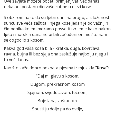
Ove savjete možete početi primjenjivati već danas i
neka oni postanu dio vaše rutine u njezi kose
S obzirom na to da su ljetni dani na pragu, a izloženost
suncu sve veća zaštita i njega kose jedan je od važnijih
čimbenika kojem moramo posvetiti vrijeme kako nakon
ljeta i morskih dana ne bi bili začuđeni onime što nam
se dogodilo s kosom.
Kakva god vaša kosa bila - kratka, duga, kovrčava,
ravna, bujna ili bez sjaja ona zaslužuje najbolju njegu i
to već danas.
Kao što kaže dobro poznata pjesma iz mjuzikla
“Kosa”:
“Daj mi glavu s kosom,
Dugom, prekrasnom kosom
Sjajnom, svjetlucavom, tečnom,
Boje lana, voštanom,
Spusti ju dolje pa do ovdje,