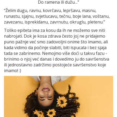
Do ramena ili dužu…”
“Želim dugu, ravnu, kovrčavu, lepršavu, masnu,
runastu, sjajnu, svjetlucavu, tečnu, boje lana, voštanu,
zavezanu, isprekidanu, zavrnutu, okruglu, pletenu.”
Toliko epiteta ima za kosu da ih ne možemo sve niti
nabrojati. Dok je kosa zdrava često joj ne pridajemo
puno pažnje već smo zadovoljni onime što imamo, ali
kada vidimo da počinje slabiti, biti ispucala i bez sjaja
tada se zabrinemo. Nemojmo više doći u takvu fazu -
brinimo o njoj već danas i dovedimo ju do savršenstva
ili jednostavno zadržimo postojeće savršenstvo koje
imamo! :)