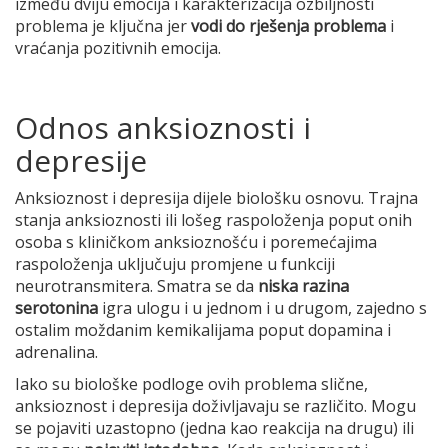
između dviju emocija i karakterizacija ozbiljnosti
problema je ključna jer
vodi do rješenja problema
i
vraćanja pozitivnih emocija.
Odnos anksioznosti i
depresije
Anksioznost i depresija dijele biološku osnovu. Trajna
stanja anksioznosti ili lošeg raspoloženja poput onih
osoba s kliničkom anksioznošću i poremećajima
raspoloženja uključuju promjene u funkciji
neurotransmitera. Smatra se da
niska razina
serotonina
igra ulogu i u jednom i u drugom, zajedno s
ostalim moždanim kemikalijama poput dopamina i
adrenalina.
Iako su biološke podloge ovih problema slične,
anksioznost i depresija doživljavaju se različito. Mogu
se pojaviti uzastopno (jedna kao reakcija na drugu) ili