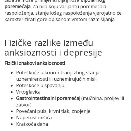
tada se može primijeniti dijagnoza
bipolarnog
poremećaja
. Za bilo koju varijantu poremećaja
raspoloženja, stanje lošeg raspoloženja vjerojatno će
karakterizirati gore opisanom vrstom razmišljanja.
Fizičke razlike između
anksioznosti i depresije
Fizički znakovi anksioznosti
Poteškoće u koncentraciji zbog stanja
uznemirenosti ili uznemirujućih misli
Poteškoće u spavanju
Vrtoglavica
Gastrointestinalni poremećaj
(mučnina, proljev ili
zatvor)
Povećani puls, krvni tlak, znojenje
Napetost mišića
Kratkoća daha