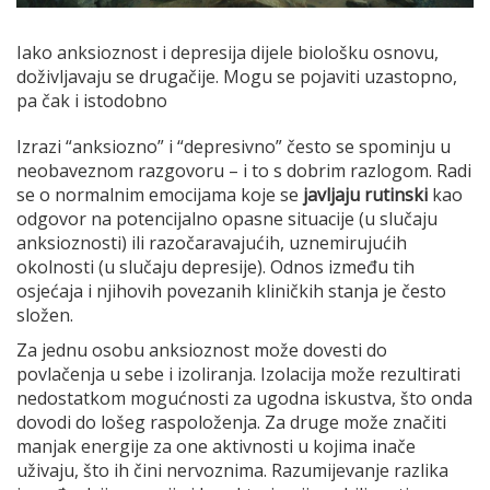
Iako anksioznost i depresija dijele biološku osnovu,
doživljavaju se drugačije. Mogu se pojaviti uzastopno,
pa čak i istodobno
Izrazi “anksiozno” i “depresivno” često se spominju u
neobaveznom razgovoru – i to s dobrim razlogom. Radi
se o normalnim emocijama koje se
javljaju rutinski
kao
odgovor na potencijalno opasne situacije (u slučaju
anksioznosti) ili razočaravajućih, uznemirujućih
okolnosti (u slučaju depresije). Odnos između tih
osjećaja i njihovih povezanih kliničkih stanja je često
složen.
Za jednu osobu anksioznost može dovesti do
povlačenja u sebe i izoliranja. Izolacija može rezultirati
nedostatkom mogućnosti za ugodna iskustva, što onda
dovodi do lošeg raspoloženja. Za druge može značiti
manjak energije za one aktivnosti u kojima inače
uživaju, što ih čini nervoznima. Razumijevanje razlika