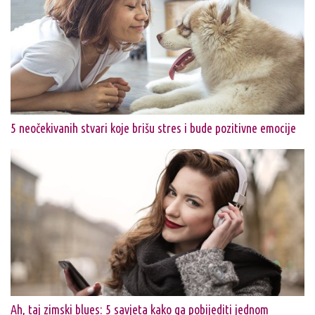
5 neočekivanih stvari koje brišu stres i bude pozitivne emocije
Ah, taj zimski blues: 5 savjeta kako ga pobijediti jednom