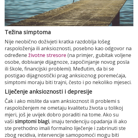
Težina simptoma
Nije neobično doživjeti kratka razdoblja lošeg
raspoloženja ili anksioznosti, posebno kao odgovor na
određene
životne stresore
(na primjer, gubitak voljene
osobe, dobivanje dijagnoze, započinjanje novog posla
ili škole, financijski problemi). Međutim, da bi se
postigao dijagnostički prag anksioznog poremećaja,
simptomi moraju biti trajni, često i po nekoliko mjeseci.
Liječenje anksioznosti i depresije
Čak i ako mislite da vam anksioznost ili problemi s
raspoloženjem ne ometaju kvalitetu života u tolikoj
mjeri, još je uvijek dobro poraditi na tome. Ako su
vaši
simptomi blagi
, imaju tendenciju opadanja ili ako
ste prethodno imali formalno liječenje i zabrinuti ste
zbog recidiva, intervencije samopomoći mogu biti