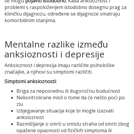
se mogu
pojaviti istodobno.
Kada anksioznost i
problemi s raspoloženjem istodobno dosegnu prag za
kliničku dijagnozu, određene se dijagnoze smatraju
komorbidnim stanjima.
Mentalne razlike između
anksioznosti i depresije
Anksioznost i depresija imaju različite psihološke
značajke, a njihovi su simptomi različiti.
Simptomi anksioznosti:
Briga za neposrednu ili dugoročnu budućnost
Nekontrolirane misli o tome da će nešto poći po
zlu
Izbjegavanje situacija koje bi mogle izazvati
anksioznost
Razmišljanje o smrti u smislu straha od smrti zbog
opažene opasnosti od fizičkih simptoma ili