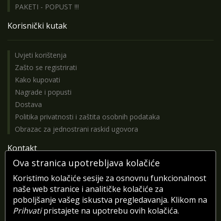
PAKETI - POPUST !!!
Korisnički kutak
Uvjeti korištenja
Zašto se registrirati
Kako kupovati
Nagrade i popusti
Dostava
Politika privatnosti i zaštita osobnih podataka
Obrazac za jednostrani raskid ugovora
Kontakt
Ova stranica upotrebljava kolačiće
Koristimo kolačiće sesije za osnovnu funkcionalnost
Pošaljite nam poruku
naše web stranice i analitičke kolačiće za
Pratite nas na Facebooku
poboljšanje vašeg iskustva pregledavanja. Klikom na
Prihvati
pristajete na upotrebu ovih kolačića.
Telefonske informacije i narudžbe pon-pet