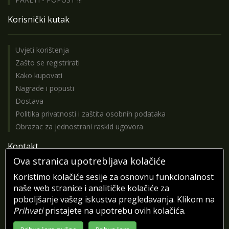
Korisnički kutak
Uvjeti korištenja
Zašto se registrirati
Kako kupovati
Nagrade i popusti
Dostava
Politika privatnosti i zaštita osobnih podataka
Obrazac za jednostrani raskid ugovora
Kontakt
Ova stranica upotrebljava kolačiće
Koristimo kolačiće sesije za osnovnu funkcionalnost
Pošaljite nam poruku
naše web stranice i analitičke kolačiće za
Pratite nas na Facebooku
poboljšanje vašeg iskustva pregledavanja. Klikom na
Prihvati
pristajete na upotrebu ovih kolačića.
Telefonske informacije i narudžbe pon-pet