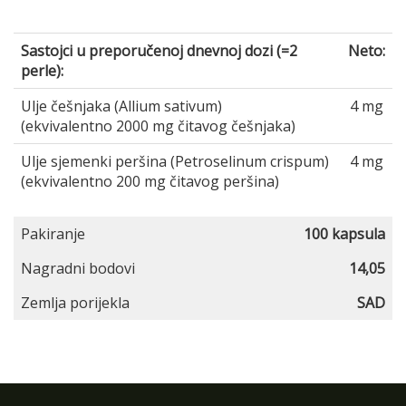
Sastojci u preporučenoj dnevnoj dozi (=2
Neto:
perle):
Ulje češnjaka (Allium sativum)
4 mg
(ekvivalentno 2000 mg čitavog češnjaka)
Ulje sjemenki peršina (Petroselinum crispum)
4 mg
(ekvivalentno 200 mg čitavog peršina)
Pakiranje
100 kapsula
Nagradni bodovi
14,05
Zemlja porijekla
SAD