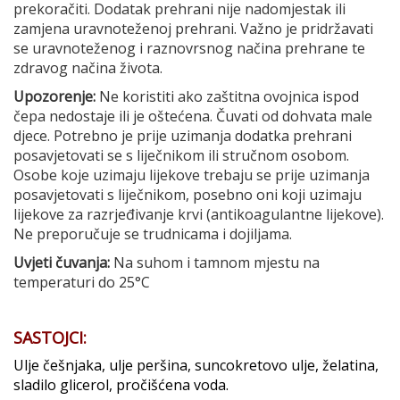
prekoračiti. Dodatak prehrani nije nadomjestak ili
zamjena uravnoteženoj prehrani. Važno je pridržavati
se uravnoteženog i raznovrsnog načina prehrane te
zdravog načina života.
Upozorenje:
Ne koristiti ako zaštitna ovojnica ispod
čepa nedostaje ili je oštećena. Čuvati od dohvata male
djece. Potrebno je prije uzimanja dodatka prehrani
posavjetovati se s liječnikom ili stručnom osobom.
Osobe koje uzimaju lijekove trebaju se prije uzimanja
posavjetovati s liječnikom, posebno oni koji uzimaju
lijekove za razrjeđivanje krvi (antikoagulantne lijekove).
Ne preporučuje se trudnicama i dojiljama.
Uvjeti čuvanja:
Na suhom i tamnom mjestu na
temperaturi do 25°C
SASTOJCI:
Ulje češnjaka, ulje peršina, suncokretovo ulje, želatina,
sladilo glicerol, pročišćena voda.