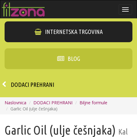
Togg
navi
INTERNETSKA TRGOVINA
BLOG
DODACI PREHRANI
Naslovnica
DODACI PREHRANI
Biljne formule
Garlic Oil (ulje češnjaka)
Garlic Oil (ulje češnjaka)
Kal