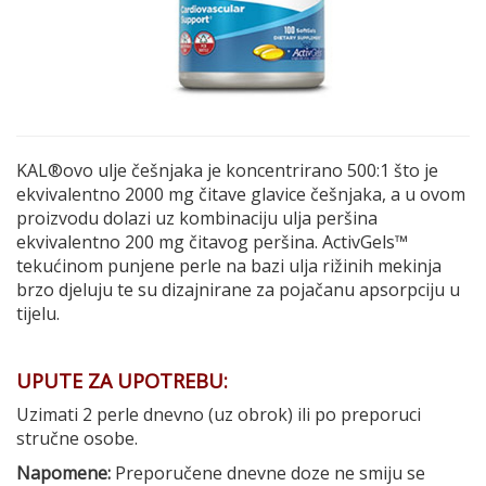
KAL®ovo ulje češnjaka je koncentrirano 500:1 što je
ekvivalentno 2000 mg čitave glavice češnjaka, a u ovom
proizvodu dolazi uz kombinaciju ulja peršina
ekvivalentno 200 mg čitavog peršina. ActivGels™
tekućinom punjene perle na bazi ulja rižinih mekinja
brzo djeluju te su dizajnirane za pojačanu apsorpciju u
tijelu.
UPUTE ZA UPOTREBU:
Uzimati 2 perle dnevno (uz obrok) ili po preporuci
stručne osobe.
Napomene:
Preporučene dnevne doze ne smiju se