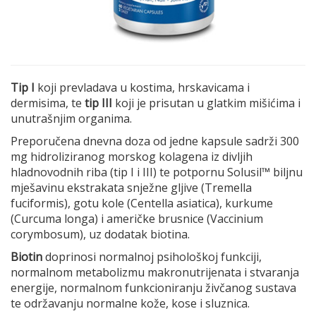
Tip I
koji prevladava u kostima, hrskavicama i
dermisima, te
tip III
koji je prisutan u glatkim mišićima i
unutrašnjim organima.
Preporučena dnevna doza od jedne kapsule sadrži 300
mg hidroliziranog morskog kolagena iz divljih
hladnovodnih riba (tip I i III) te potpornu Solusil™ biljnu
mješavinu ekstrakata snježne gljive (Tremella
fuciformis), gotu kole (Centella asiatica), kurkume
(Curcuma longa) i američke brusnice (Vaccinium
corymbosum), uz dodatak biotina.
Biotin
doprinosi normalnoj psihološkoj funkciji,
normalnom metabolizmu makronutrijenata i stvaranja
energije, normalnom funkcioniranju živčanog sustava
te održavanju normalne kože, kose i sluznica.