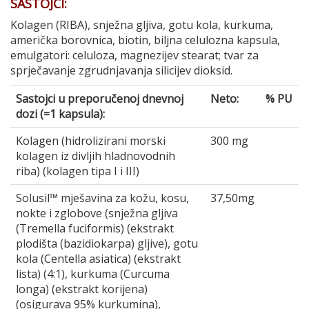
SASTOJCI:
Kolagen (RIBA), snježna gljiva, gotu kola, kurkuma,
američka borovnica, biotin, biljna celulozna kapsula,
emulgatori: celuloza, magnezijev stearat; tvar za
sprječavanje zgrudnjavanja silicijev dioksid.
Sastojci u preporučenoj dnevnoj
Neto:
% PU
dozi (=1 kapsula):
Kolagen (hidrolizirani morski
300 mg
kolagen iz divljih hladnovodnih
riba) (kolagen tipa I i III)
Solusil™ mješavina za kožu, kosu,
37,50mg
nokte i zglobove (snježna gljiva
(Tremella fuciformis) (ekstrakt
plodišta (bazidiokarpa) gljive), gotu
kola (Centella asiatica) (ekstrakt
lista) (4:1), kurkuma (Curcuma
longa) (ekstrakt korijena)
(osigurava 95% kurkumina),