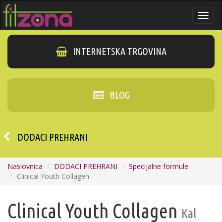
Togg
navi
INTERNETSKA TRGOVINA
BLOG
DODACI PREHRANI
Naslovnica
DODACI PREHRANI
Specijalne formule
Clinical Youth Collagen
Clinical Youth Collagen
Kal