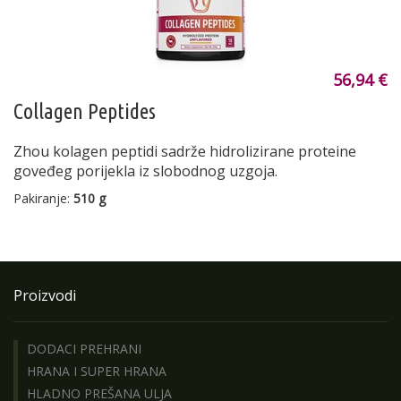
56,94 €
Collagen Peptides
Zhou kolagen peptidi sadrže hidrolizirane proteine
goveđeg porijekla iz slobodnog uzgoja.
Pakiranje:
510 g
Proizvodi
DODACI PREHRANI
HRANA I SUPER HRANA
HLADNO PREŠANA ULJA