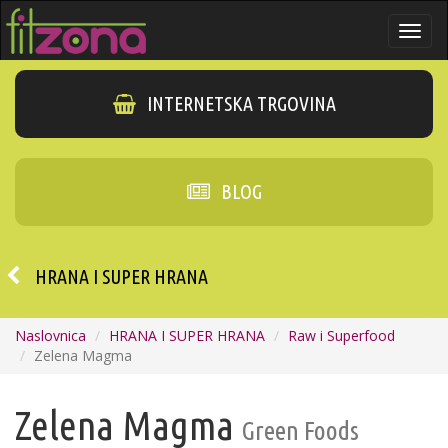
Togg
navi
INTERNETSKA TRGOVINA
BLOG
HRANA I SUPER HRANA
Naslovnica
HRANA I SUPER HRANA
Raw i Superfood
Zelena Magma
Zelena Magma
Green Foods