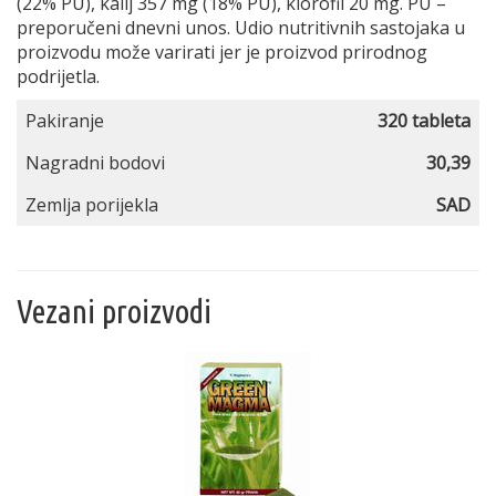
(22% PU), kalij 357 mg (18% PU), klorofil 20 mg. PU –
preporučeni dnevni unos. Udio nutritivnih sastojaka u
proizvodu može varirati jer je proizvod prirodnog
podrijetla.
Pakiranje
320 tableta
Nagradni bodovi
30,39
Zemlja porijekla
SAD
Vezani proizvodi