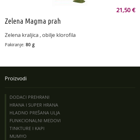
21,50 €
Zelena Magma prah
Zelena kraljica , obilje klorofila
Pakiranje:
80 g
Proizvodi
DODACI PREHRANI
HRANA I SUPER HRANA
HLADNO PREŠANA ULJA
FUNKCIONALNI MEDOVI
TINKTURE I KAPI
MUMYO