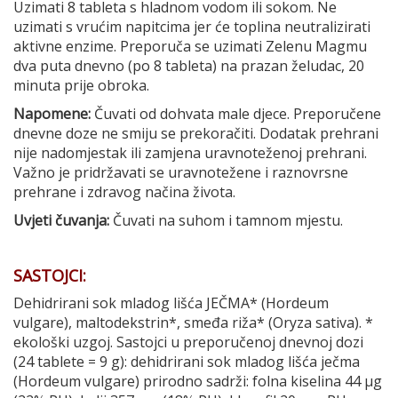
Uzimati 8 tableta s hladnom vodom ili sokom. Ne
uzimati s vrućim napitcima jer će toplina neutralizirati
aktivne enzime. Preporuča se uzimati Zelenu Magmu
dva puta dnevno (po 8 tableta) na prazan želudac, 20
minuta prije obroka.
Napomene:
Čuvati od dohvata male djece. Preporučene
dnevne doze ne smiju se prekoračiti. Dodatak prehrani
nije nadomjestak ili zamjena uravnoteženoj prehrani.
Važno je pridržavati se uravnotežene i raznovrsne
prehrane i zdravog načina života.
Uvjeti čuvanja:
Čuvati na suhom i tamnom mjestu.
SASTOJCI:
Dehidrirani sok mladog lišća JEČMA* (Hordeum
vulgare), maltodekstrin*, smeđa riža* (Oryza sativa). *
ekološki uzgoj. Sastojci u preporučenoj dnevnoj dozi
(24 tablete = 9 g): dehidrirani sok mladog lišća ječma
(Hordeum vulgare) prirodno sadrži: folna kiselina 44 µg