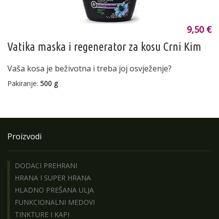
9,50 €
Vatika maska i regenerator za kosu Crni Kim
Vaša kosa je beživotna i treba joj osvježenje?
Pakiranje:
500 g
Proizvodi
DODACI PREHRANI
HRANA I SUPER HRANA
HLADNO PREŠANA ULJA
FUNKCIONALNI MEDOVI
TINKTURE I KAPI