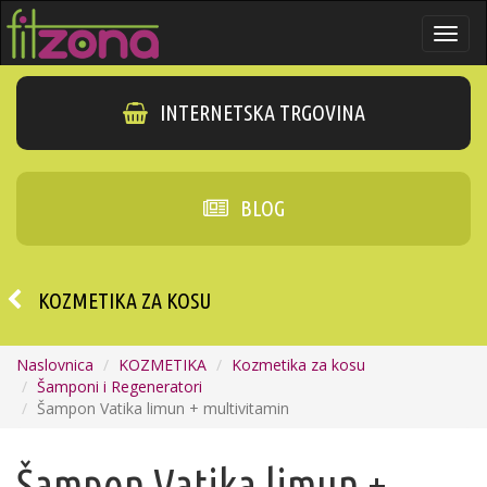
Togg
navi
INTERNETSKA TRGOVINA
BLOG
KOZMETIKA ZA KOSU
Naslovnica
KOZMETIKA
Kozmetika za kosu
Šamponi i Regeneratori
Šampon Vatika limun + multivitamin
Šampon Vatika limun +